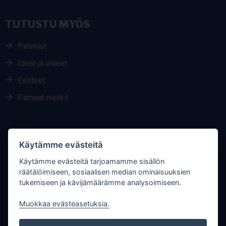
TUTUSTU MYÖS
Palvelut
Ideat ja ohjeet
Esitteet
Parhaat merkit
Käytämme evästeitä
Käytämme evästeitä tarjoamamme sisällön
räätälöimiseen, sosiaalisen median ominaisuuksien
RAUTANET SOSIAALISESSA MEDIASSA
tukemiseen ja kävijämäärämme analysoimiseen.
Muokkaa evästeasetuksia.