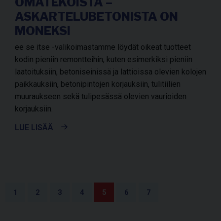
OMATEKOISTA –
ASKARTELUBETONISTA ON
MONEKSI
ee se itse -valikoimastamme löydät oikeat tuotteet
kodin pieniin remontteihin, kuten esimerkiksi pieniin
laatoituksiin, betoniseinissä ja lattioissa olevien kolojen
paikkauksiin, betonipintojen korjauksiin, tulitiilien
muuraukseen sekä tulipesässä olevien vaurioiden
korjauksiin.
LUE LISÄÄ
1
2
3
4
5
6
7