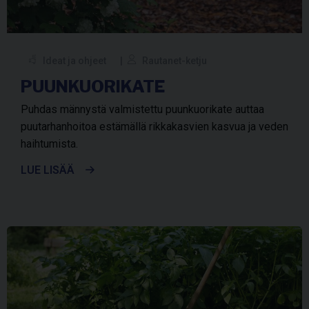
Ideat ja ohjeet
Rautanet-ketju
PUUNKUORIKATE
Puhdas männystä valmistettu puunkuorikate auttaa
puutarhanhoitoa estämällä rikkakasvien kasvua ja veden
haihtumista.
LUE LISÄÄ