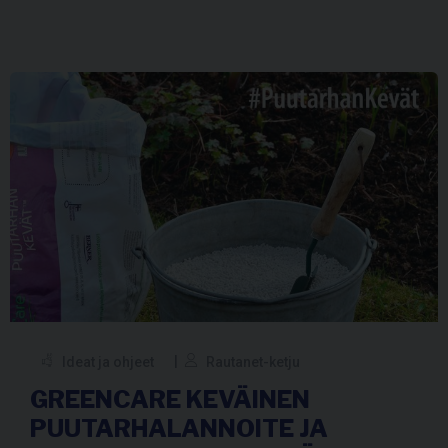
Ideat ja ohjeet
Rautanet-ketju
GREENCARE KEVÄINEN
PUUTARHALANNOITE JA