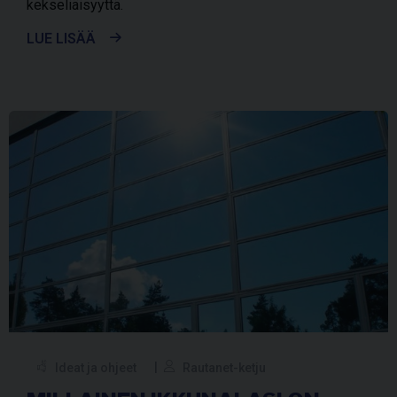
kekseliäisyyttä.
LUE LISÄÄ
Ideat ja ohjeet
Rautanet-ketju