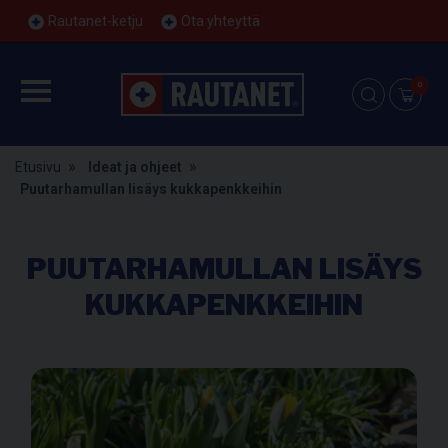
Rautanet-ketju
Ota yhteyttä
0
Etusivu
Ideat ja ohjeet
Puutarhamullan lisäys kukkapenkkeihin
PUUTARHAMULLAN LISÄYS
KUKKAPENKKEIHIN