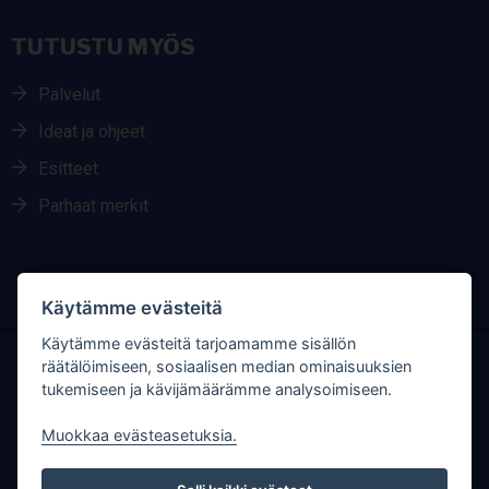
TUTUSTU MYÖS
Palvelut
Ideat ja ohjeet
Esitteet
Parhaat merkit
Käytämme evästeitä
Käytämme evästeitä tarjoamamme sisällön
räätälöimiseen, sosiaalisen median ominaisuuksien
RAUTANET SOSIAALISESSA MEDIASSA
tukemiseen ja kävijämäärämme analysoimiseen.
Muokkaa evästeasetuksia.