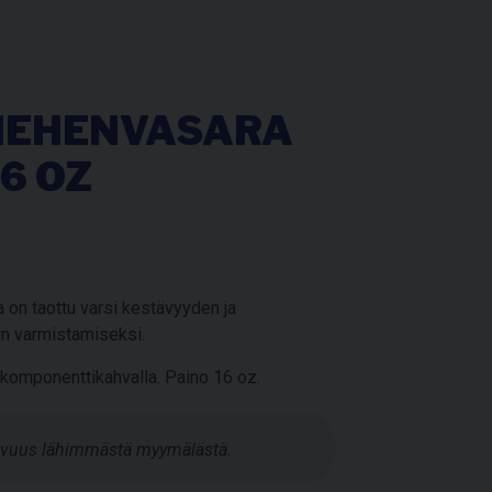
IEHENVASARA
6 OZ
 on taottu varsi kestävyyden ja
yn varmistamiseksi.
komponenttikahvalla. Paino 16 oz.
tavuus lähimmästä myymälästä.