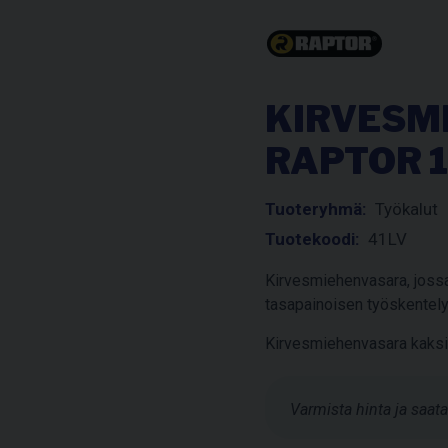
KIRVESM
RAPTOR 1
Tuoteryhmä:
Työkalut
Tuotekoodi:
41LV
Kirvesmiehenvasara, jossa
tasapainoisen työskentel
Kirvesmiehenvasara kaksi
Varmista hinta ja saa