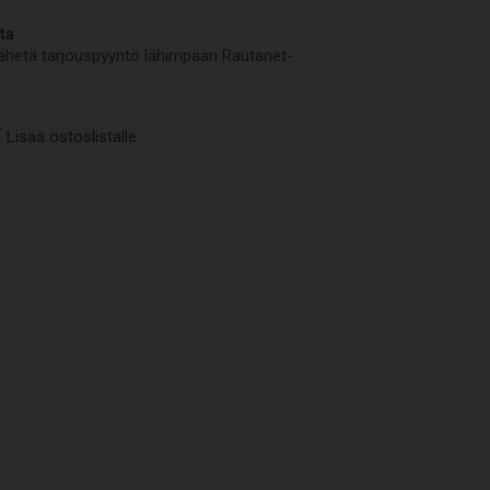
ta
a lähetä tarjouspyyntö lähimpään Rautanet-
Lisää ostoslistalle