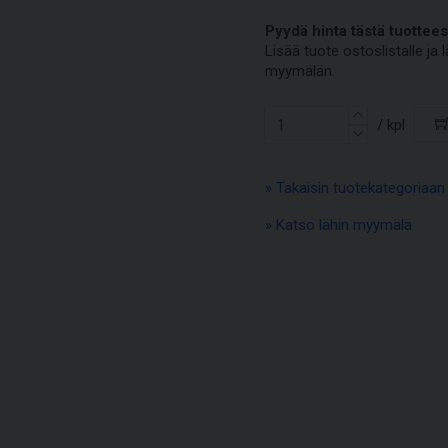
Pyydä hinta tästä tuottees
Lisää tuote ostoslistalle j
myymälän.
/ kpl
» Takaisin tuotekategoriaan
» Katso lähin myymälä