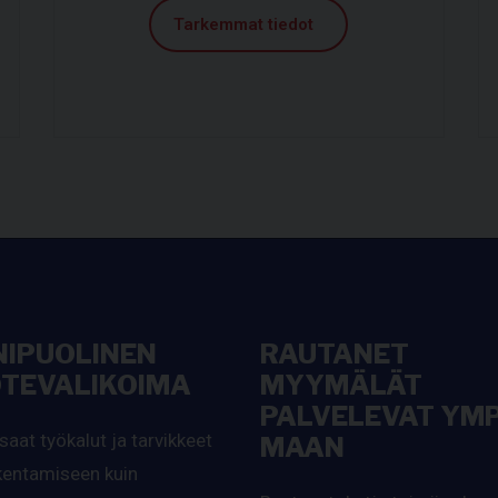
Tarkemmat tiedot
IPUOLINEN
RAUTANET
TEVALIKOIMA
MYYMÄLÄT
PALVELEVAT YMP
saat työkalut ja tarvikkeet
MAAN
akentamiseen kuin