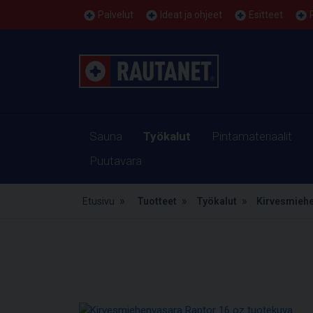
Palvelut
Ideat ja ohjeet
Esitteet
Sauna
Työkalut
Pintamateriaalit
Puutavara
Etusivu
Tuotteet
Työkalut
Kirvesmiehe