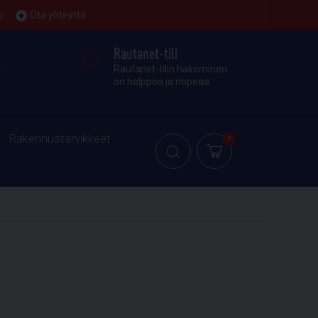
u
Ota yhteyttä
Rautanet-tili
-
Rautanet-tilin hakeminen
on helppoa ja nopeaa.
Rakennustarvikkeet
0