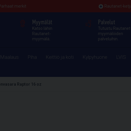
Parhaat merkit
Rautanet-ketj
Myymälät
Palvelut
Katso lähin
Tutustu Rautanet
Rautanet-
myymälöiden
myymälä.
palveluihin.
Maalaus
Piha
Keittiö ja koti
Kylpyhuone
LVIS
nvasara Raptor 16 oz