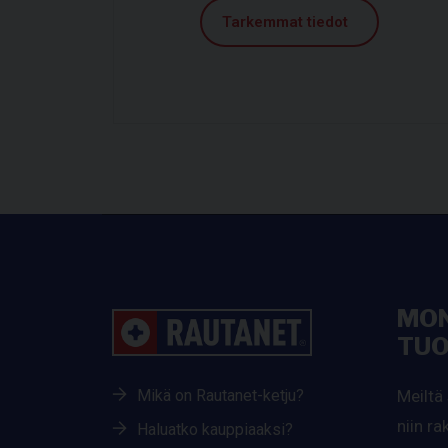
Tarkemmat tiedot
MON
TUO
Mikä on Rautanet-ketju?
Meiltä 
niin r
Haluatko kauppiaaksi?