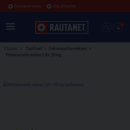
Rautanet-ketju
Ota yhteyttä
0
Etusivu
Tuotteet
Rakennustarvikkeet
Pintatasoite weber LR+ 20 kg