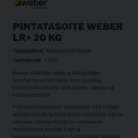
PINTATASOITE WEBER
LR+ 20 KG
Tuoteryhmä:
Rakennustarvikkeet
Tuotekoodi:
12HS
Kuivien sisätilojen seinä‑ ja kattopintojen
tasoittamiseen tarkoitettu tuote. Soveltuu
kiviaineisille pinnoille sekä tasoite‑, rappaus‑ ja
kipsilevypinnoille.
Polymeerisideaineinen seinätasoite, joka voidaan
levittää ruiskulla tai käsin kuiviin sisätiloihin. Väri on
valkoinen. Kerrospaksuus on osittaisessa
tasoituksessa enintään 5 mm ja
kokonaistasoituksessa 1–3 mm kerralla. Menekki