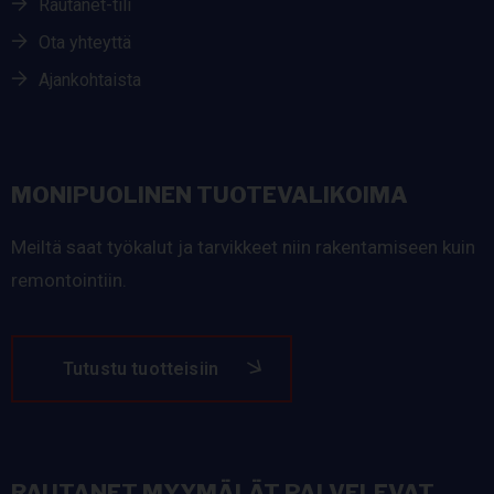
Rautanet-tili
Ota yhteyttä
Ajankohtaista
MONIPUOLINEN TUOTEVALIKOIMA
Meiltä saat työkalut ja tarvikkeet niin rakentamiseen kuin
remontointiin.
Tutustu tuotteisiin
RAUTANET MYYMÄLÄT PALVELEVAT