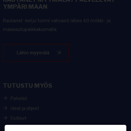
YMPÄRI MAAN
Rautanet -ketju toimii vahvasti lähes 60 mökki- ja
maaseutupaikkakunnalla.
Lähin myymälä
TUTUSTU MYÖS
Palvelut
Ideat ja ohjeet
Esitteet
Parhaat merkit