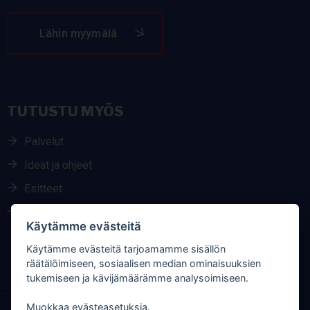
Lähin myymälä
TUTUSTU MYÖS
Palvelut
Ideat ja ohjeet
Esitteet
Parhaat merkit
Käytämme evästeitä
Käytämme evästeitä tarjoamamme sisällön
räätälöimiseen, sosiaalisen median ominaisuuksien
tukemiseen ja kävijämäärämme analysoimiseen.
Muokkaa evästeasetuksia.