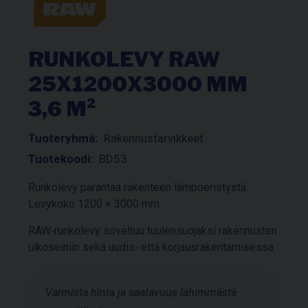
RUNKOLEVY RAW
25X1200X3000 MM
3,6 M²
Tuoteryhmä:
Rakennustarvikkeet
Tuotekoodi:
BD53
Runkolevy parantaa rakenteen lämpöeristystä.
Levykoko 1200 × 3000 mm.
RAW‑runkolevy soveltuu tuulensuojaksi rakennusten
ulkoseiniin sekä uudis‑ että korjausrakentamisessa.
Varmista hinta ja saatavuus lähimmästä