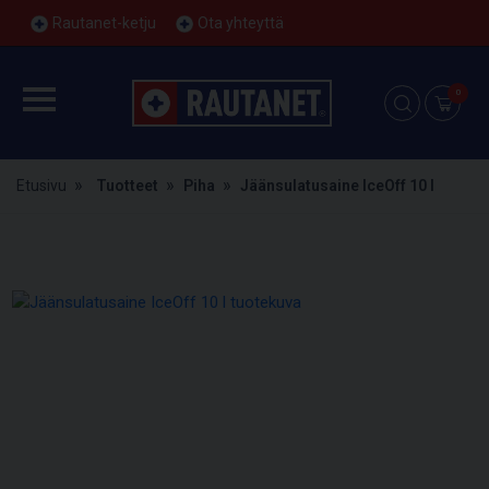
Rautanet-ketju
Ota yhteyttä
0
Etusivu
Tuotteet
Piha
Jäänsulatusaine IceOff 10 l