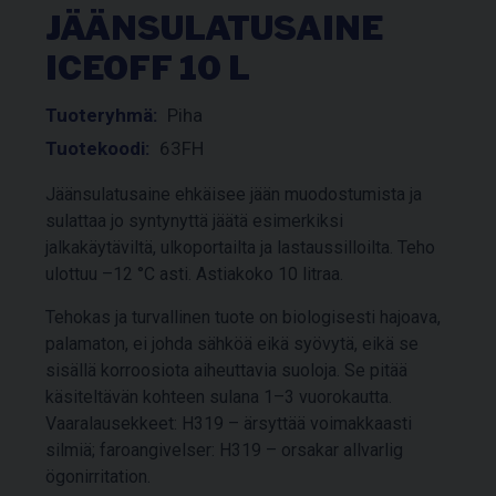
JÄÄNSULATUSAINE
ICEOFF 10 L
Tuoteryhmä:
Piha
Tuotekoodi:
63FH
Jäänsulatusaine ehkäisee jään muodostumista ja
sulattaa jo syntynyttä jäätä esimerkiksi
jalkakäytäviltä, ulkoportailta ja lastaussilloilta. Teho
ulottuu –12 °C asti. Astiakoko 10 litraa.
Tehokas ja turvallinen tuote on biologisesti hajoava,
palamaton, ei johda sähköä eikä syövytä, eikä se
sisällä korroosiota aiheuttavia suoloja. Se pitää
käsiteltävän kohteen sulana 1–3 vuorokautta.
Vaaralausekkeet: H319 – ärsyttää voimakkaasti
silmiä; faroangivelser: H319 – orsakar allvarlig
ögonirritation.