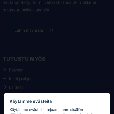
Rautanet -ketju toimii vahvasti lähes 60 mökki- ja
maaseutupaikkakunnalla.
Lähin myymälä
TUTUSTU MYÖS
Palvelut
Ideat ja ohjeet
Esitteet
Parhaat merkit
Käytämme evästeitä
Käytämme evästeitä tarjoamamme sisällön