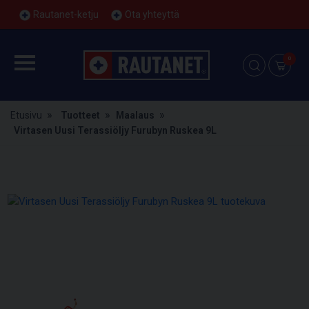
Rautanet-ketju
Ota yhteyttä
0
Etusivu
Tuotteet
Maalaus
Virtasen Uusi Terassiöljy Furubyn Ruskea 9L