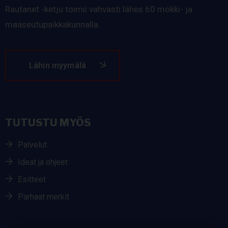
Rautanet -ketju toimii vahvasti lähes 60 mökki- ja
maaseutupaikkakunnalla.
Lähin myymälä
TUTUSTU MYÖS
Palvelut
Ideat ja ohjeet
Esitteet
Parhaat merkit