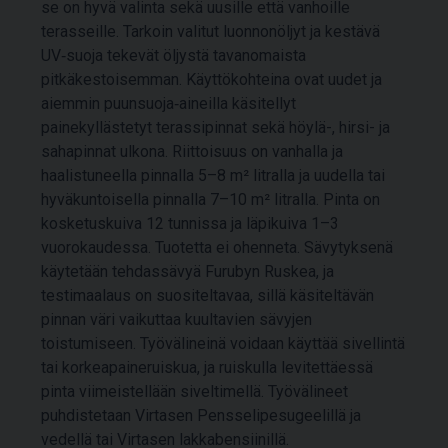
se on hyvä valinta sekä uusille että vanhoille
terasseille. Tarkoin valitut luonnonöljyt ja kestävä
UV‑suoja tekevät öljystä tavanomaista
pitkäkestoisemman. Käyttökohteina ovat uudet ja
aiemmin puunsuoja‑aineilla käsitellyt
painekyllästetyt terassipinnat sekä höylä-, hirsi- ja
sahapinnat ulkona. Riittoisuus on vanhalla ja
haalistuneella pinnalla 5–8 m² litralla ja uudella tai
hyväkuntoisella pinnalla 7–10 m² litralla. Pinta on
kosketuskuiva 12 tunnissa ja läpikuiva 1–3
vuorokaudessa. Tuotetta ei ohenneta. Sävytyksenä
käytetään tehdassävyä Furubyn Ruskea, ja
testimaalaus on suositeltavaa, sillä käsiteltävän
pinnan väri vaikuttaa kuultavien sävyjen
toistumiseen. Työvälineinä voidaan käyttää sivellintä
tai korkeapaineruiskua, ja ruiskulla levitettäessä
pinta viimeistellään siveltimellä. Työvälineet
puhdistetaan Virtasen Pensselipesugeelillä ja
vedellä tai Virtasen lakkabensiinillä.