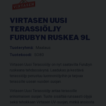
VIRTASEN UUSI
TERASSIÖLJY
FURUBYN RUSKEA 9L
Tuoteryhmä:
Maalaus
Tuotekoodi:
SO80
Virtasen Uusi Terassiöljy on nyt saatavilla Furubyn
ruskeana tehdassävynä. Laadukas ja kestävä
terassiöljy perustuu luonnonöljyihin ja tarjoaa
terassille usean vuoden suojan.
Virtasen Uusi Terassiöljy antaa terassille
erinomaisen suojan. Tuote sisältää runsaasti öljyjä
sekä tehokkaan Virtasen UV‑suojan, minkä ansiosta