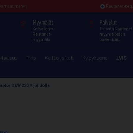
Parhaat merkit
Rautanet-ketj
Myymälät
Palvelut
Katso lähin
Tutustu Rautanet
Rautanet-
myymälöiden
myymälä.
palveluihin.
Maalaus
Piha
Keittiö ja koti
Kylpyhuone
LVIS
aptor 3 kW 230 V johdolla