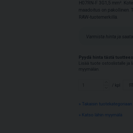
H07RN‑F 3G1,5 mm². Kotelo
maadoitus on pakollinen. 
RAW‑tuotemerkillä.
Varmista hinta ja saa
Pyydä hinta tästä tuottees
Lisää tuote ostoslistalle j
myymälän.
/ kpl
» Takaisin tuotekategoriaan
» Katso lähin myymälä