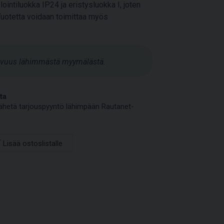
intiluokka IP24 ja eristysluokka I, joten
Tuotetta voidaan toimittaa myös
tavuus lähimmästä myymälästä.
ta
a lähetä tarjouspyyntö lähimpään Rautanet-
Lisää ostoslistalle