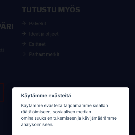
TUTUSTU MYÖS
Palvelut
ÄRI
Ideat ja ohjeet
Esitteet
ti
Parhaat merkit
Käytämme evästeitä
Käytämme evästeitä tarjoamamme sisällön
räätälöimiseen, sosiaalisen median
ominaisuuksien tukemiseen ja kävijämäärämme
analysoimiseen.