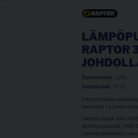
LÄMPÖPU
RAPTOR 3
JOHDOLL
Tuoteryhmä:
LVIS
Tuotekoodi:
VT22
Pieni ja tehokas rakennusp
Varustettu 1,6 metrin liito
Tekniset tiedot: teho 300
lämmitysasetusta: 1000/2
Lämmityselementit ovat ru