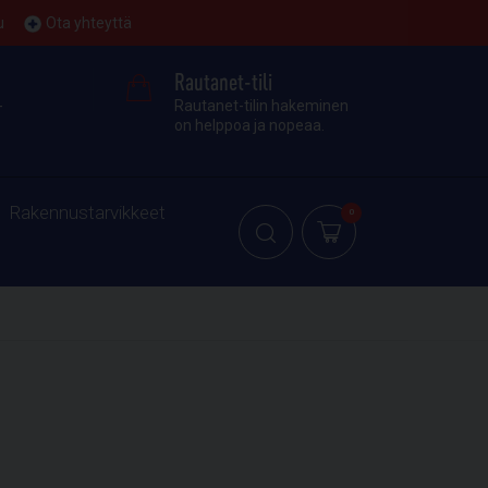
u
Ota yhteyttä
Rautanet-tili
-
Rautanet-tilin hakeminen
on helppoa ja nopeaa.
Rakennustarvikkeet
0