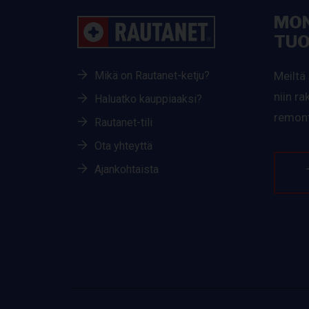
MON
TUO
Mikä on Rautanet-ketju?
Meiltä 
niin r
Haluatko kauppiaaksi?
remont
Rautanet-tili
Ota yhteyttä
Ajankohtaista