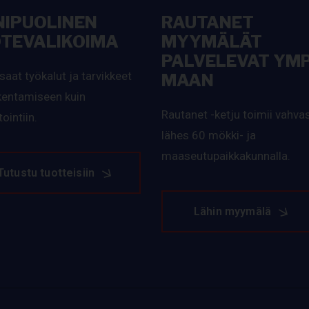
IPUOLINEN
RAUTANET
TEVALIKOIMA
MYYMÄLÄT
PALVELEVAT YMP
saat työkalut ja tarvikkeet
MAAN
akentamiseen kuin
Rautanet -ketju toimii vahvas
ointiin.
lähes 60 mökki- ja
maaseutupaikkakunnalla.
Tutustu tuotteisiin
Lähin myymälä