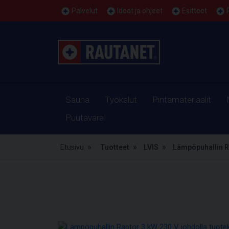
Palvelut
Ideat ja ohjeet
Esitteet
Sauna
Työkalut
Pintamateriaalit
Puutavara
Etusivu
Tuotteet
LVIS
Lämpöpuhallin R