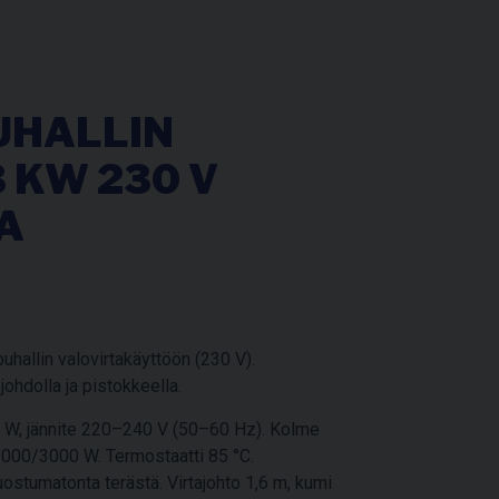
HALLIN
 KW 230 V
A
uhallin valovirtakäyttöön (230 V).
sjohdolla ja pistokkeella.
0 W, jännite 220–240 V (50–60 Hz). Kolme
000/3000 W. Termostaatti 85 °C.
ostumatonta terästä. Virtajohto 1,6 m, kumi