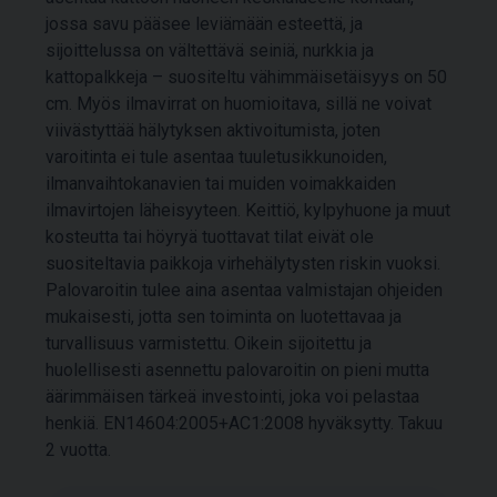
jossa savu pääsee leviämään esteettä, ja
sijoittelussa on vältettävä seiniä, nurkkia ja
kattopalkkeja – suositeltu vähimmäisetäisyys on 50
cm. Myös ilmavirrat on huomioitava, sillä ne voivat
viivästyttää hälytyksen aktivoitumista, joten
varoitinta ei tule asentaa tuuletusikkunoiden,
ilmanvaihtokanavien tai muiden voimakkaiden
ilmavirtojen läheisyyteen. Keittiö, kylpyhuone ja muut
kosteutta tai höyryä tuottavat tilat eivät ole
suositeltavia paikkoja virhehälytysten riskin vuoksi.
Palovaroitin tulee aina asentaa valmistajan ohjeiden
mukaisesti, jotta sen toiminta on luotettavaa ja
turvallisuus varmistettu. Oikein sijoitettu ja
huolellisesti asennettu palovaroitin on pieni mutta
äärimmäisen tärkeä investointi, joka voi pelastaa
henkiä. EN14604:2005+AC1:2008 hyväksytty. Takuu
2 vuotta.