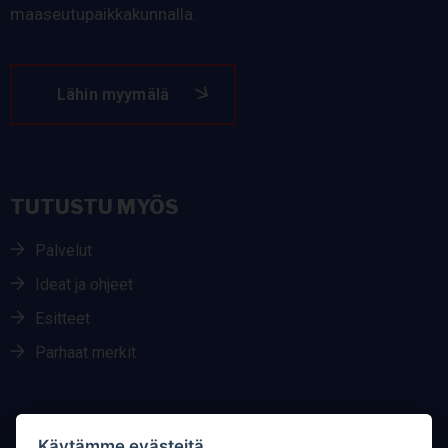
maaseutupaikkakunnalla.
Lähin myymälä
TUTUSTU MYÖS
Palvelut
Ideat ja ohjeet
Esitteet
Parhaat merkit
Käytämme evästeitä