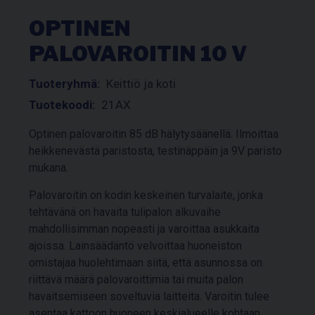
OPTINEN
PALOVAROITIN 10 V
Tuoteryhmä:
Keittiö ja koti
Tuotekoodi:
21AX
Optinen palovaroitin 85 dB hälytysäänellä. Ilmoittaa
heikkenevästä paristosta, testinäppäin ja 9V paristo
mukana.
Palovaroitin on kodin keskeinen turvalaite, jonka
tehtävänä on havaita tulipalon alkuvaihe
mahdollisimman nopeasti ja varoittaa asukkaita
ajoissa. Lainsäädäntö velvoittaa huoneiston
omistajaa huolehtimaan siitä, että asunnossa on
riittävä määrä palovaroittimia tai muita palon
havaitsemiseen soveltuvia laitteita. Varoitin tulee
asentaa kattoon huoneen keskialueelle kohtaan,