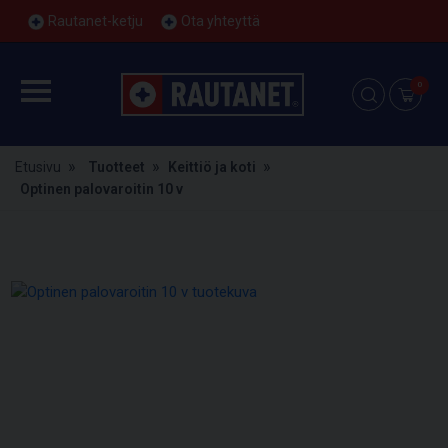
Rautanet-ketju
Ota yhteyttä
0
Etusivu
Tuotteet
Keittiö ja koti
Optinen palovaroitin 10 v