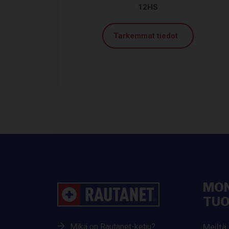
12HS
Tarkemmat tiedot
MON
TUO
Mikä on Rautanet-ketju?
Meiltä 