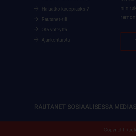
niin r
Haluatko kauppiaaksi?
remont
Rautanet-tili
Ota yhteyttä
Ajankohtaista
RAUTANET SOSIAALISESSA MEDIA
Copyright Raut