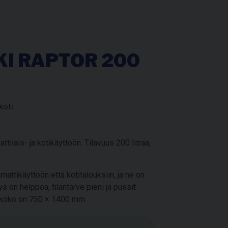
KI RAPTOR 200
koti
tilais- ja kotikäyttöön. Tilavuus 200 litraa,
attikäyttöön että kotitalouksiin, ja ne on
ytys on helppoa, tilantarve pieni ja pussit
n koko on 750 × 1400 mm.