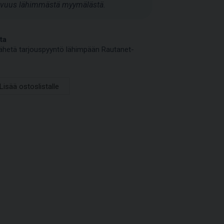
tavuus lähimmästä myymälästä.
ta
a lähetä tarjouspyyntö lähimpään Rautanet-
Lisää ostoslistalle