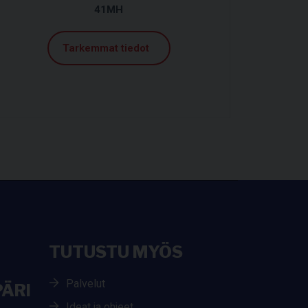
41MH
Tarkemmat tiedot
TUTUSTU MYÖS
Palvelut
ÄRI
Ideat ja ohjeet