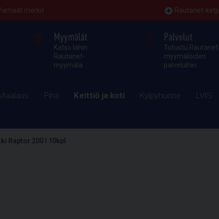
Parhaat merkit
Rautanet-ketj
Myymälät
Palvelut
Katso lähin
Tutustu Rautanet
Rautanet-
myymälöiden
myymälä.
palveluihin.
Maalaus
Piha
Keittiö ja koti
Kylpyhuone
LVIS
ki Raptor 200 l 10kpl