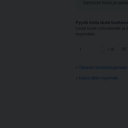
Varmista hinta ja saa
Pyydä hinta tästä tuottees
Lisää tuote ostoslistalle j
myymälän.
/ rll
» Takaisin tuotekategoriaan
» Katso lähin myymälä