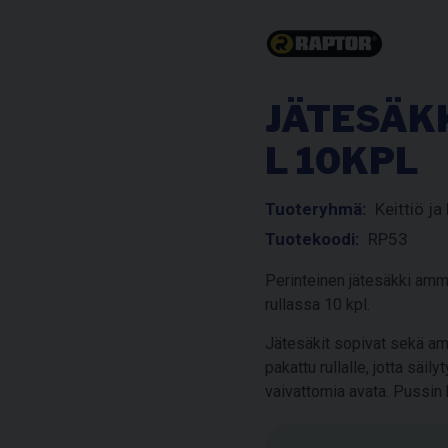
JÄTESÄK
L 10KPL
Tuoteryhmä:
Keittiö ja 
Tuotekoodi:
RP53
Perinteinen jätesäkki ammat
rullassa 10 kpl.
Jätesäkit sopivat sekä amm
pakattu rullalle, jotta säil
vaivattomia avata. Pussi