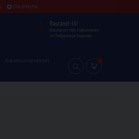
u
Ota yhteyttä
Rautanet-tili
-
Rautanet-tilin hakeminen
on helppoa ja nopeaa.
Rakennustarvikkeet
0