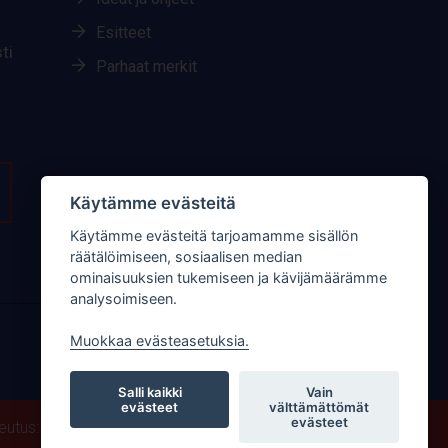
Esitteet
ti
Parhaat merkit
Käytämme evästeitä
Käytämme evästeitä tarjoamamme sisällön
räätälöimiseen, sosiaalisen median
ominaisuuksien tukemiseen ja kävijämäärämme
analysoimiseen.
Muokkaa evästeasetuksia.
Salli kaikki
Vain
evästeet
välttämättömät
evästeet
teutus: JPmedia