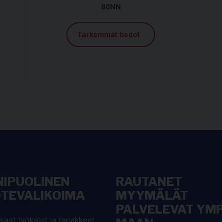
80NN
Tarkemmat tiedot
IPUOLINEN
RAUTANET
TEVALIKOIMA
MYYMÄLÄT
PALVELEVAT YMP
saat työkalut ja tarvikkeet