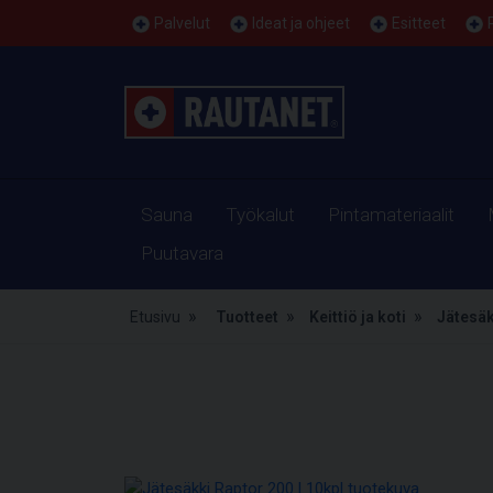
Palvelut
Ideat ja ohjeet
Esitteet
Sauna
Työkalut
Pintamateriaalit
Puutavara
Etusivu
Tuotteet
Keittiö ja koti
Jätesäk