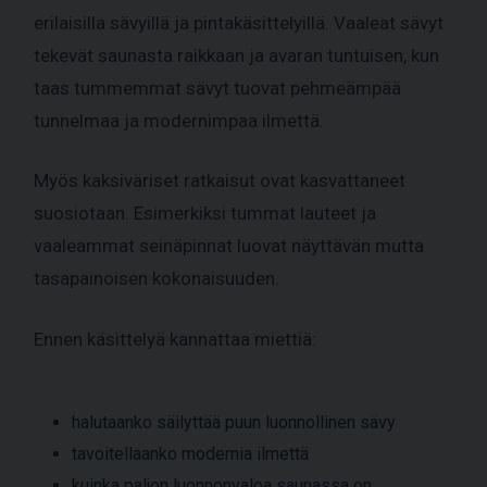
erilaisilla sävyillä ja pintakäsittelyillä. Vaaleat sävyt
tekevät saunasta raikkaan ja avaran tuntuisen, kun
taas tummemmat sävyt tuovat pehmeämpää
tunnelmaa ja modernimpaa ilmettä.
Myös kaksiväriset ratkaisut ovat kasvattaneet
suosiotaan. Esimerkiksi tummat lauteet ja
vaaleammat seinäpinnat luovat näyttävän mutta
tasapainoisen kokonaisuuden.
Ennen käsittelyä kannattaa miettiä:
halutaanko säilyttää puun luonnollinen sävy
tavoitellaanko modernia ilmettä
kuinka paljon luonnonvaloa saunassa on