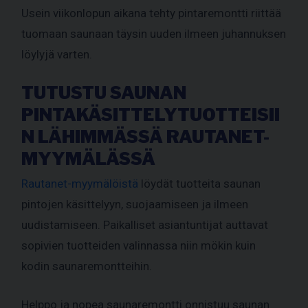
Usein viikonlopun aikana tehty pintaremontti riittää
tuomaan saunaan täysin uuden ilmeen juhannuksen
löylyjä varten.
TUTUSTU SAUNAN
PINTAKÄSITTELYTUOTTEISII
N LÄHIMMÄSSÄ RAUTANET-
MYYMÄLÄSSÄ
Rautanet-myymälöistä
löydät tuotteita saunan
pintojen käsittelyyn, suojaamiseen ja ilmeen
uudistamiseen. Paikalliset asiantuntijat auttavat
sopivien tuotteiden valinnassa niin mökin kuin
kodin saunaremontteihin.
Helppo ja nopea saunaremontti onnistuu saunan