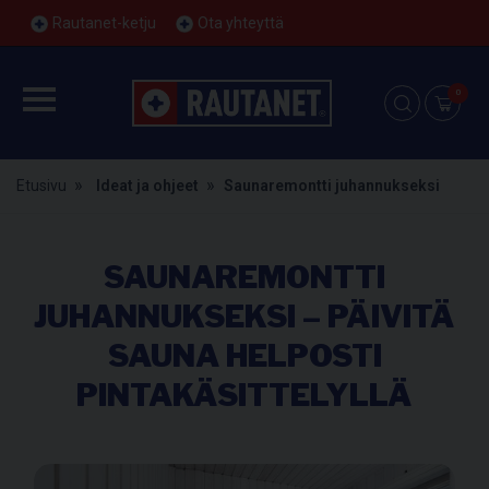
Rautanet-ketju
Ota yhteyttä
0
Etusivu
Ideat ja ohjeet
Saunaremontti juhannukseksi
SAUNAREMONTTI
JUHANNUKSEKSI – PÄIVITÄ
SAUNA HELPOSTI
PINTAKÄSITTELYLLÄ