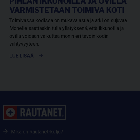
PIHLAN IKKUNOILLA JA OVILLA
VARMISTETAAN TOIMIVA KOTI
Toimivassa kodissa on mukava asua ja arki on sujuvaa.
Monelle saattaakin tulla yllätyksenä, että ikkunoilla ja
ovilla voidaan vaikuttaa monin eri tavoin kodin
viihtyvyyteen.
LUE LISÄÄ
Mikä on Rautanet-ketju?