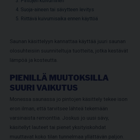
Pintojen kuivuminen
Suoja-aineen tai sävytteen levitys
Riittävä kuivumisaika ennen käyttöä
Saunan käsittelyyn kannattaa käyttää juuri saunan
olosuhteisiin suunniteltuja tuotteita, jotka kestävät
lämpöä ja kosteutta.
PIENILLÄ MUUTOKSILLA
SUURI VAIKUTUS
Monessa saunassa jo pintojen käsittely tekee ison
eron ilman, että tarvitsee lähteä tekemään
varsinaista remonttia. Joskus jo uusi sävy,
käsitellyt lauteet tai pienet yksityiskohdat
muuttavat koko tilan tunnelmaa yllättävän paljon.