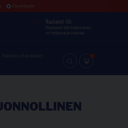
u
Ota yhteyttä
Rautanet-tili
-
Rautanet-tilin hakeminen
on helppoa ja nopeaa.
Rakennustarvikkeet
0
UONNOLLINEN