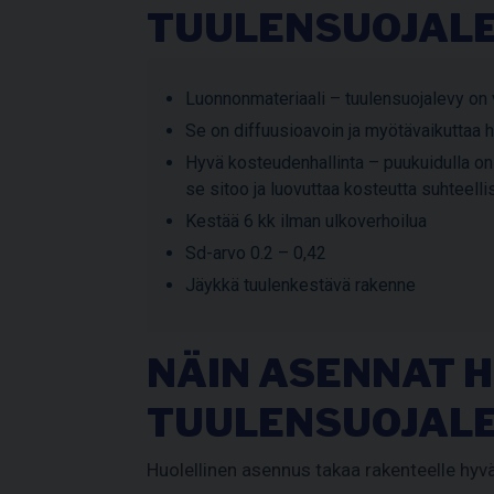
TUULENSUOJAL
Luonnonmateriaali – tuulensuojalevy on 
Se on diffuusioavoin ja myötävaikuttaa 
Hyvä kosteudenhallinta – puukuidulla o
se sitoo ja luovuttaa kosteutta suhteel
Kestää 6 kk ilman ulkoverhoilua
Sd-arvo 0.2 – 0,42
Jäykkä tuulenkestävä rakenne
NÄIN ASENNAT 
TUULENSUOJALE
Huolellinen asennus takaa rakenteelle hyvä