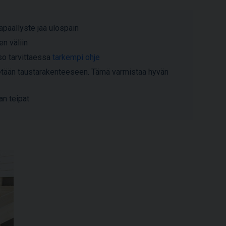
apäällyste jää ulospäin
n väliin
atso tarvittaessa
tarkempi ohje
itetään taustarakenteeseen. Tämä varmistaa hyvän
an teipat