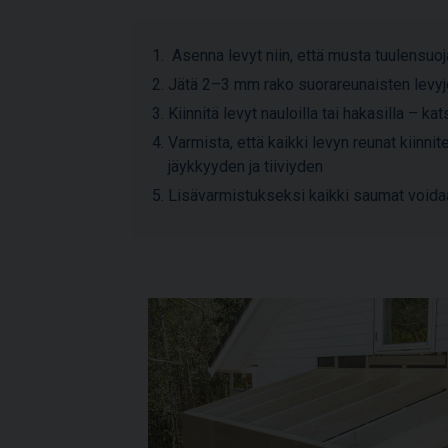
Asenna levyt niin, että musta tuulensuoj
Jätä 2–3 mm rako suorareunaisten levyje
Kiinnitä levyt nauloilla tai hakasilla – k
Varmista, että kaikki levyn reunat kiinn
jäykkyyden ja tiiviyden
Lisävarmistukseksi kaikki saumat voida