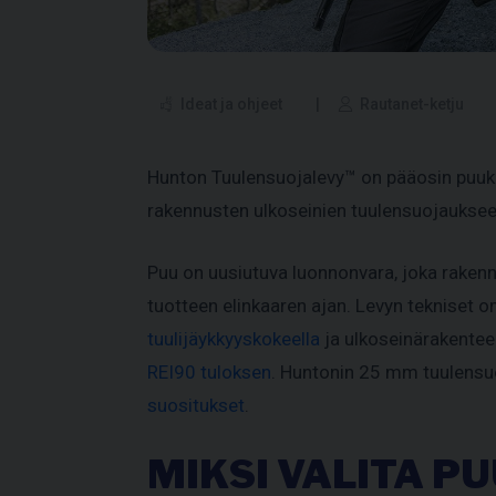
Ideat ja ohjeet
Rautanet-ketju
Hunton Tuulensuojalevy™ on pääosin puukui
rakennusten ulkoseinien tuulensuojauksee
Puu on uusiutuva luonnonvara, joka rakenn
tuotteen elinkaaren ajan. Levyn tekniset 
tuulijäykkyyskokeella
ja ulkoseinärakenteel
REI90 tuloksen
. Huntonin 25 mm tuulensu
suositukset
.
MIKSI VALITA P