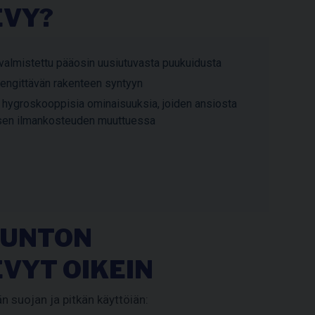
EVY?
valmistettu pääosin uusiutuvasta puukuidusta
hengittävän rakenteen syntyyn
n hygroskooppisia ominaisuuksia, joiden ansiosta
lisen ilmankosteuden muuttuessa
HUNTON
VYT OIKEIN
n suojan ja pitkän käyttöiän: