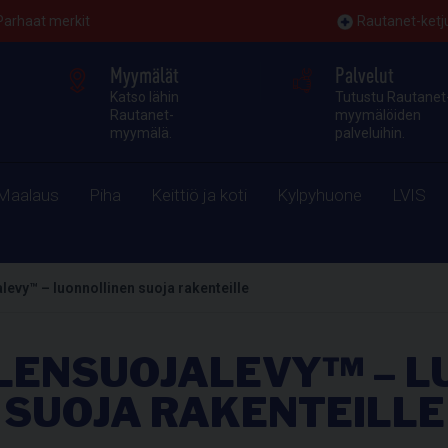
Parhaat merkit
Rautanet-ketj
Myymälät
Palvelut
Katso lähin
Tutustu Rautanet
Rautanet-
myymälöiden
myymälä.
palveluihin.
Maalaus
Piha
Keittiö ja koti
Kylpyhuone
LVIS
evy™ – luonnollinen suoja rakenteille
LENSUOJALEVY™ – L
SUOJA RAKENTEILLE