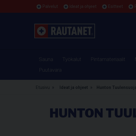
Palvelut
Ideat ja ohjeet
Esitteet
Sauna
Työkalut
Pintamateriaalit
Puutavara
Etusivu
Ideat ja ohjeet
Hunton Tuulensuojal
HUNTON TUU